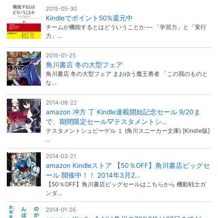
2015-05-30
Kindleでポイント50%還元中
チームが機能するとはどういうことか ― 「学習力」と「実行
力」…
2015-01-25
角川書店 冬の大型フェア
角川書店 冬の大型フェア まおゆう魔王勇者 「この我のものと
な…
2014-08-22
amazon 冲方 丁 Kindle連載開始記念セール 9/20ま
で、期間限定セール▽テスタメントシ…
テスタメントシュピーゲル １ (角川スニーカー文庫) [Kindle版]
…
2014-03-21
amazon Kindleストア 【50％OFF】角川書店ビッグセ
ール 開催中！！ 2014年3月2…
【50％OFF】角川書店ビッグセールはこちらから 機動戦士ガ
ンダ…
2014-01-26