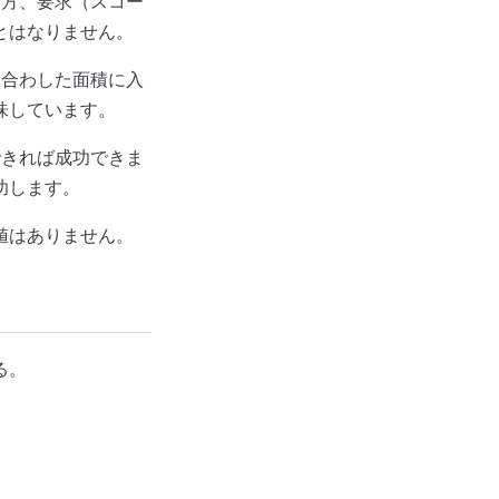
一方、要求（スコー
とはなりません。
け合わした面積に入
味しています。
できれば成功できま
功します。
値はありません。
る。