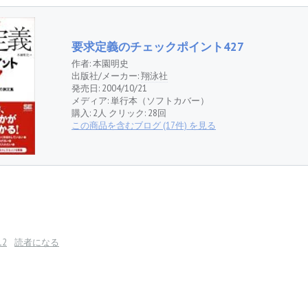
要求定義のチェックポイント427
作者:
本園明史
出版社/メーカー:
翔泳社
発売日:
2004/10/21
メディア:
単行本（ソフトカバー）
購入
: 2人
クリック
: 28回
この商品を含むブログ (17件) を見る
12
読者になる