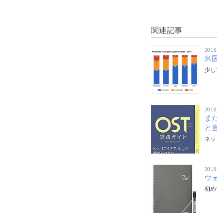
関連記事
2018
米
少し
2018
ま
と
ネッ
2018
ウ
初め