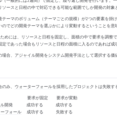
ル（一般的には2週間）で固定し、繰り返し開発を行います。
リソースと日程の中で対応できる可能な範囲でしか開発の対象
発テーマのボリューム（テーマごとの規模）が2つの要素を掛
いのでどの開発テーマを選ぶかにより変動するということを意
るためには、リソースと日程を固定し、面積の中で要求を調整
固定であった場合もリソースと日程の面積に入るのであれば成
の場合、
アジャイル
開発を
システム開発
手法として選択する価
合のみ、
ウォーターフォール
を採用したプロジェクトは失敗す
固定 要求が変動
イル
開発 成功する 成功する
ターフォール
成功する 失敗する