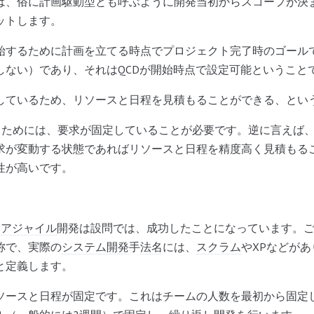
は、俗に計画駆動型とも呼ぶように開発当初からスコープが決
ットします。
始するために計画を立てる時点でプロジェクト完了時のゴール
しない）であり、それはQCDが開始時点で設定可能ということ
しているため、リソースと日程を見積もることができる、とい
るためには、要求が固定していることが必要です。逆に言えば
求が変動する状態であればリソースと日程を精度高く見積もる
性が高いです。
た
アジャイル
開発は設問では、成功したことになっています。
称で、実際の
システム開発
手
法名
には、
スクラム
やXPなどが
と定義します。
ソースと日程が固定です。これはチームの人数を最初から固定